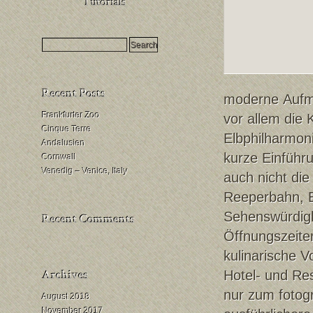
HDR
Milchstraßenfotografie
Mondfinsternis
fotografieren
moderne Aufma
Frankfurter Zoo
vor allem die 
Cinque Terre
Elbphilharmoni
Andalusien
kurze Einführu
Cornwall
Venedig – Venice, Italy
auch nicht di
Reeperbahn, E
Sehenswürdigke
Öffnungszeiten
kulinarische 
Hotel- und Res
nur zum fotog
August 2018
November 2017