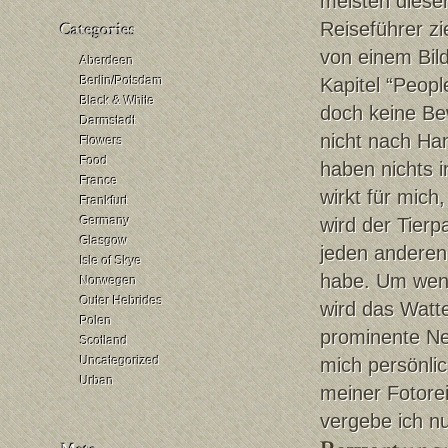
meisten diese
Reiseführer z
von einem Bil
Aberdeen
Berlin/Potsdam
Kapitel “Peopl
Black & White
doch keine Be
Darmstadt
nicht nach Ha
Flowers
Food
haben nichts i
France
wirkt für mich
Frankfurt
Germany
wird der Tierp
Glasgow
jeden anderen 
Isle of Skye
habe. Um weni
Norwegen
Outer Hebrides
wird das Watte
Polen
prominente Ne
Scotland
Uncategorized
mich persönli
Urban
meiner Fotore
vergebe ich nu