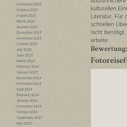
ausführlicher
November 2016
kulturellen Ei
October 2016
Literatur. Für
August 2016
March 2016
schnellen Über
January 2016
nicht benötig
December 2015
November 2015
arbeite.
October 2015
July 2015
June 2015
March 2015
February 2015
January 2015
December 2014
November 2014
April 2014
February 2014
January 2014
November 2013
October 2013
September 2013
May 2013