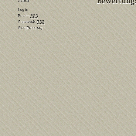
Log in
Entries
RSS
Comments
RSS
WordPress.org