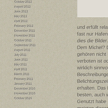
October 2012
August 2012
June 2012
May 2012
April 2012
February 2012
und erfüllt re
December 2011
fast nur Hafen
November 2011
dies die Bild
October 2011
September 2011
Dem Michel? D
August 2011
gehören nicht
July 2011
June 2011
verboten ist o
May 2011
wirklich sinnv
April 2011
Beschreibunge
March 2011
February 2011
Belichtungszei
January 2011
erhalten. Das 
December 2010
November 2010
besten, auch 
October 2010
Genutzt habe i