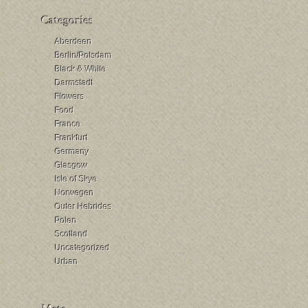
Aberdeen
Berlin/Potsdam
Black & White
Darmstadt
Flowers
Food
France
Frankfurt
Germany
Glasgow
Isle of Skye
Norwegen
Outer Hebrides
Polen
Scotland
Uncategorized
Urban