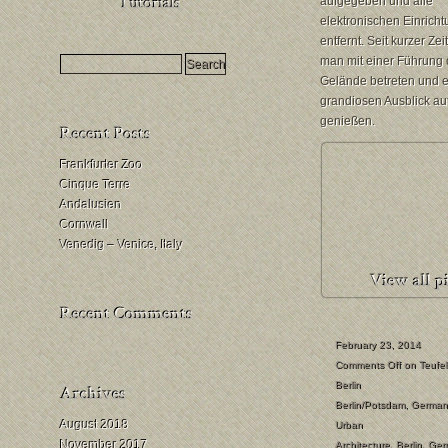
aufgegeben und alle
HDR
elektronischen Einrich
Milchstraßenfotografie
entfernt. Seit kurzer Zei
man mit einer Führung
Mondfinsternis
Gelände betreten und 
fotografieren
grandiosen Ausblick auf
genießen.
Frankfurter Zoo
Cinque Terre
Andalusien
Cornwall
Venedig – Venice, Italy
February 23, 2014
Comments Off
on Teufel
Berlin
Berlin/Potsdam
,
German
August 2018
Urban
November 2017
Architecture
,
Berlin
,
Ger