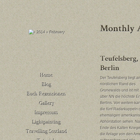
Der Teufelsberg liegt a
nördlichen Rand des
Grunewalds und ist mi
Buch Rezensionen
über NN die höchste E
– Deutschland
Berlins. Von weitem k
Venedig
die fünf Radarkuppeln 
Buch Rezensionen
ehemaligen amerikani
– United Kingdom
Abhörstation sehen. N
Ende des Kalten Krieg
die Anlage von den Am