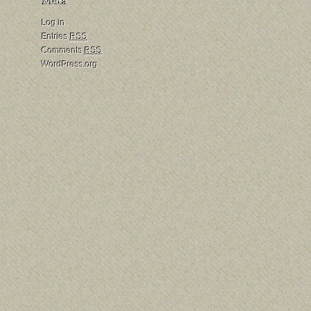
Log in
Entries
RSS
Comments
RSS
WordPress.org