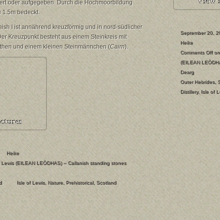
dert oder aufgegeben. Durch die Hochmoorbildung
u 1.5m bedeckt.
ish I ist annährend kreuzförmig und in nord-südlicher
September 20, 2
Der Kreuzpunkt besteht aus einem Steinkreis mit
Heike
ithen und einem kleinen Steinmännchen (
Cairn
).
Comments Off
on 
(EILEAN LEÒDHA
Dearg
Outer Hebrides
,
Distillery
,
Isle of 
Heike
f Lewis (EILEAN LEÒDHAS) – Callanish standing stones
d
Isle of Lewis
,
Nature
,
Prehistorical
,
Scotland