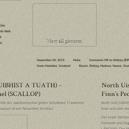
Uist
rds Walk
d
st
,
September 26, 2013
Heike
Comments Off
on Eriskay (E
Outer Hebrides
,
Scotland
Beach
,
Eriskay
,
Harbour
,
Nature
,
Scot
iete der Jakobsmuschel gelten Schottland, Frankreich
North Uist (UIBHI
gsaison ist von November bis März.
Insel und über di
Der ovale Steink
Feenvolk und lie