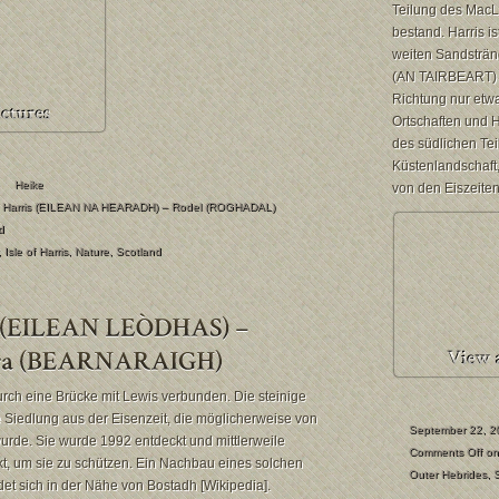
Teilung des MacL
bestand. Harris is
weiten Sandstränd
(AN TAIRBEART) li
Richtung nur etw
Ortschaften und 
des südlichen Te
Küstenlandschaft,
Heike
von den Eiszeiten
of Harris (EILEAN NA HEARADH) – Rodel (ROGHADAL)
d
,
Isle of Harris
,
Nature
,
Scotland
urch eine Brücke mit Lewis verbunden. Die steinige
hre Siedlung aus der Eisenzeit, die möglicherweise von
September 22, 2
urde. Sie wurde 1992 entdeckt und mittlerweile
Comments Off
on
t, um sie zu schützen. Ein Nachbau eines solchen
Outer Hebrides
,
et sich in der Nähe von Bostadh [Wikipedia].