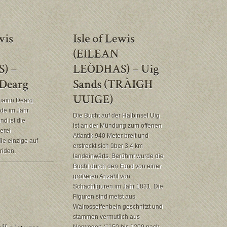
hainn Dearg
rde im Jahr
Die Bucht auf der Halbinsel Uig
d ist die
ist an der Mündung zum offenen
erei
Atlantik 940 Meter breit und
ie einzige auf
erstreckt sich über 3,4 km
riden.
landeinwärts. Berühmt wurde die
Bucht durch den Fund von einer
größeren Anzahl von
Schachfiguren im Jahr 1831. Die
Figuren sind meist aus
Walrosselfenbein geschnitzt und
stammen vermutlich aus