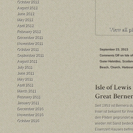
October 2012
August 2012
June 2012
May 2012
April 2012
February 2012
December 2011
November 2011
September 23, 2013
October 2011
Comments Off
on Isle 
September 2011
Outer Hebrides
,
Scotlan
August 2011
Beach
,
Church
,
Harbour
July 2011
June 2011
May 2011
April 2011
March 2011
February 2011
January 2011
Seit 1953 ist Bernera d
December 2010
Insel ist bekannt für i
November 2010
den Pikten gegründet w
October 2010
wieder mit Sand bedeck
Eisenzeit Hauses befind