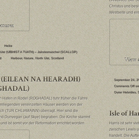
LANGAIS). Der St
Christus und bes
Westseite und ein
Heike
Uist (UIBHIST A TUATH) – Jakobsmuschel (SCALLOP)
d
Harbour
,
Nature
,
North Uist
,
Scotland
September 24, 2
Comments Off
on
Outer Hebrides
,
n Hafen in Rodel (ROGHADAL) fuhr früher die Fähre
umliegenden vereinzelten Häuser werden von der
rch (TUR CHLIAMAINN) überragt. Hier sind die
nd Dunvegan (auf Skye) begraben. Die Kirche stammt
nd ist somit vor der Reformation errichtet worden.
Harris ist sehr vi
zwischen Lewis un
handelt. Die Auft