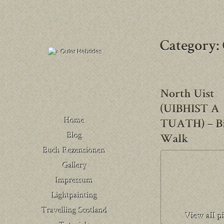
Buch Rezensionen
– Deutschland
Venedig
Buch Rezensionen
– United Kingdom