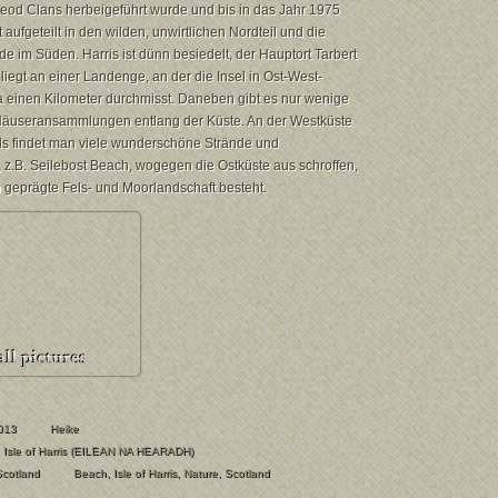
eod Clans herbeigeführt wurde und bis in das Jahr 1975
t aufgeteilt in den wilden, unwirtlichen Nordteil und die
e im Süden. Harris ist dünn besiedelt, der Hauptort Tarbert
egt an einer Landenge, an der die Insel in Ost-West-
a einen Kilometer durchmisst. Daneben gibt es nur wenige
Häuseransammlungen entlang der Küste. An der Westküste
ils findet man viele wunderschöne Strände und
 z.B. Seilebost Beach, wogegen die Ostküste aus schroffen,
 geprägte Fels- und Moorlandschaft besteht.
013
Heike
 Isle of Harris (EILEAN NA HEARADH)
Scotland
Beach
,
Isle of Harris
,
Nature
,
Scotland