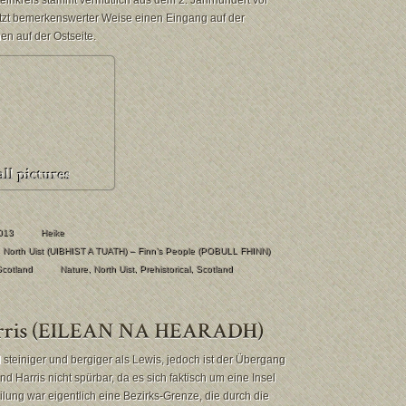
einkreis stammt vermutlich aus dem 2. Jahrhundert vor
itzt bemerkenswerter Weise einen Eingang auf der
en auf der Ostseite.
013
Heike
 North Uist (UIBHIST A TUATH) – Finn’s People (POBULL FHINN)
Scotland
Nature
,
North Uist
,
Prehistorical
,
Scotland
el steiniger und bergiger als Lewis, jedoch ist der Übergang
d Harris nicht spürbar, da es sich faktisch um eine Insel
eilung war eigentlich eine Bezirks-Grenze, die durch die