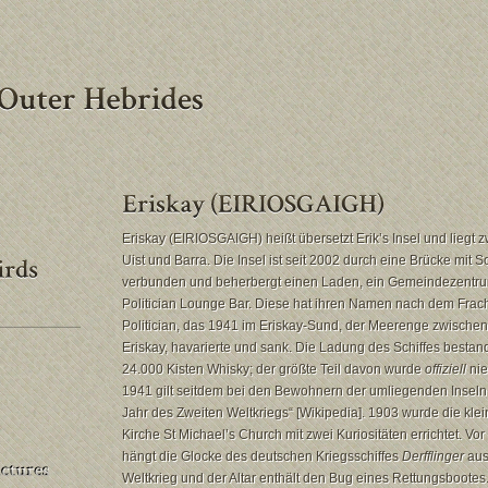
Eriskay (EIRIOSGAIGH) heißt übersetzt Erik’s Insel und liegt 
Uist und Barra. Die Insel ist seit 2002 durch eine Brücke mit S
verbunden und beherbergt einen Laden, ein Gemeindezentru
Politician Lounge Bar. Diese hat ihren Namen nach dem Frach
Politician, das 1941 im Eriskay-Sund, der Meerenge zwischen
Eriskay, havarierte und sank. Die Ladung des Schiffes bestan
24.000 Kisten Whisky; der größte Teil davon wurde
offiziell
nie
1941 gilt seitdem bei den Bewohnern der umliegenden Inseln 
Jahr des Zweiten Weltkriegs“ [Wikipedia]. 1903 wurde die klei
Kirche St Michael’s Church mit zwei Kuriositäten errichtet. Vo
hängt die Glocke des deutschen Kriegsschiffes
Derfflinger
aus
Weltkrieg und der Altar enthält den Bug eines Rettungsbootes