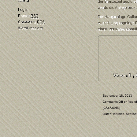
der Bronzezeit geplün
wurde die Anlage bis z
Log in
Entries
RSS
Die Hauptanlage Callan
Comments
RSS
Ausrichtung angelegt. 
WordPress.org
einem zentralen Monol
September 18, 2013
Comments Off
on Isle o
(CALANAIS)
Outer Hebrides
,
Scotlan