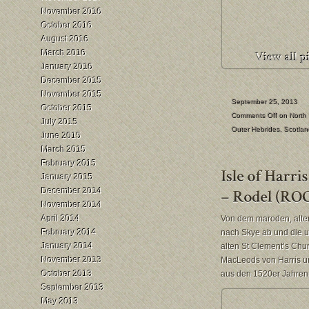
November 2016
October 2016
August 2016
March 2016
January 2016
December 2015
November 2015
September 25, 2013
October 2015
Comments Off
on North 
July 2015
Outer Hebrides
,
Scotlan
June 2015
March 2015
February 2015
January 2015
December 2014
November 2014
April 2014
Von dem maroden, alte
February 2014
nach Skye ab und die 
January 2014
alten St Clement’s Chu
November 2013
MacLeods von Harris u
October 2013
aus den 1520er Jahren u
September 2013
May 2013