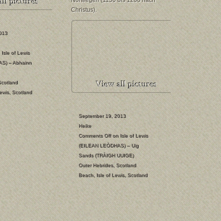
Norwegen (1150 bis 1200 nach
Christus).
013
Isle of Lewis
S) – Abhainn
Scotland
Lewis
,
Scotland
September 19, 2013
Heike
Comments Off
on Isle of Lewis
(EILEAN LEÒDHAS) – Uig
Sands (TRÀIGH UUIGE)
Outer Hebrides
,
Scotland
Beach
,
Isle of Lewis
,
Scotland