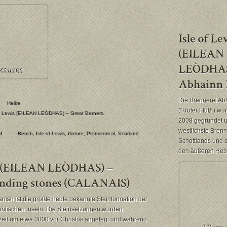
Die Brennerei Ab
Heike
(“Roter Fluß”) wu
f Lewis (EILEAN LEÒDHAS) – Great Bernera
2008 gegründet un
westlichste Brenn
d
Beach
,
Isle of Lewis
,
Nature
,
Prehistorical
,
Scotland
Schottlands und d
den äußeren Heb
anish ist die größte heute bekannte Steinformation der
britischen Inseln. Die Steinsetzungen wurden
eit um etwa 3000 vor Christus angelegt und während