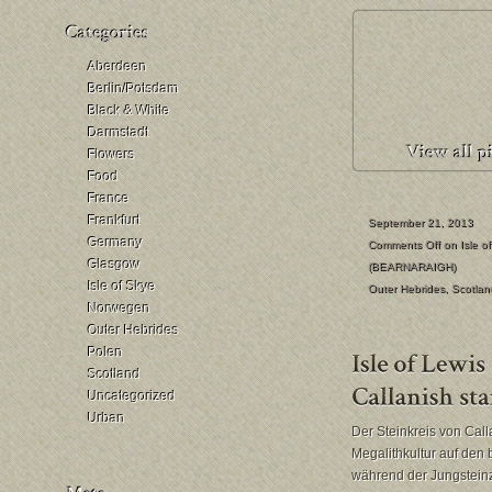
Aberdeen
Berlin/Potsdam
Black & White
Darmstadt
Flowers
Food
France
Frankfurt
September 21, 2013
Germany
Comments Off
on Isle o
Glasgow
(BEARNARAIGH)
Isle of Skye
Outer Hebrides
,
Scotlan
Norwegen
Outer Hebrides
Polen
Scotland
Uncategorized
Urban
Der Steinkreis von Call
Megalithkultur auf den 
während der Jungsteinz