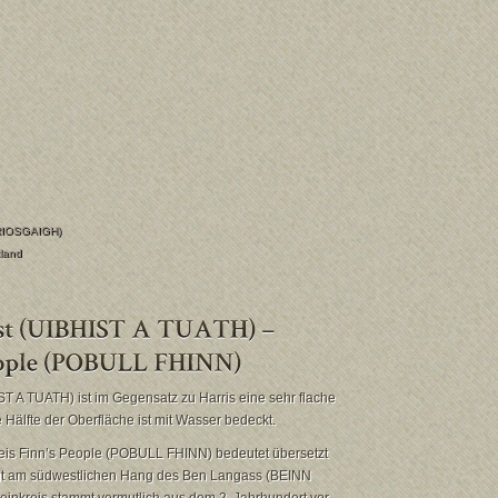
IRIOSGAIGH)
land
ST A TUATH) ist im Gegensatz zu Harris eine sehr flache
e Hälfte der Oberfläche ist mit Wasser bedeckt.
reis Finn’s People (POBULL FHINN) bedeutet übersetzt
gt am südwestlichen Hang des Ben Langass (BEINN