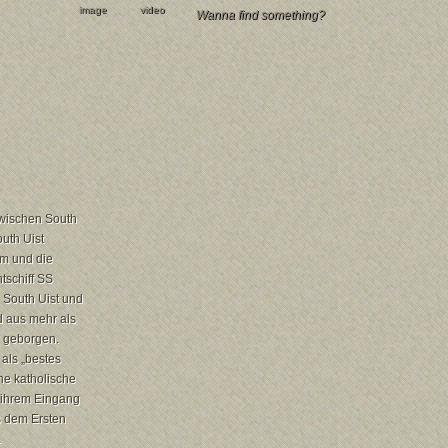
image
video
zwischen South
outh Uist
m und die
tschiff SS
 South Uist und
d aus mehr als
 geborgen.
als „bestes
ne katholische
r ihrem Eingang
 dem Ersten
.