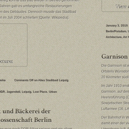
krieg konnte das Bad wieder in Betrieb genommen
-Jahren gab es umfangreiche Restaurierungen
ren des Gebäudes. Dennoch musste das Stadtbad
 im Juli 2004 schließen [Quelle: Wikipedia].
January 3, 2016
Berlin/Potsdam
,
Architecture
,
Art
Die Garnison ist
Ortsteils Wünsdor
20 Kilometer südl
eike
Comments Off
on Altes Stadtbad Leipzig
Im Jahr 1910 ens
Garnison, auf de
HDR
,
Jugendstil
,
Leipzig
,
Lost Place
,
Urban
Heeresführung (O
Sowjetischen Stre
Luftarmee (16. LA
Der Bahnhof in W
damit einer der v