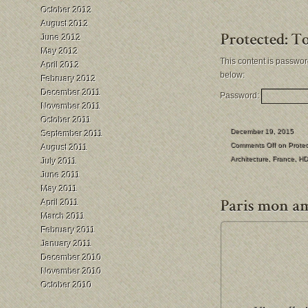
October 2012
August 2012
June 2012
May 2012
This content is passwor
April 2012
below:
February 2012
December 2011
Password:
November 2011
October 2011
December 19, 2015
September 2011
Comments Off
on Protect
August 2011
Architecture
,
France
,
HD
July 2011
June 2011
May 2011
April 2011
March 2011
February 2011
January 2011
December 2010
November 2010
October 2010