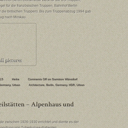
ahnhof Berlin-Lichterfelde West für die US-Truppen,
gel für die französischen Truppen, Bahnhof Berlin
ür die britischen Truppen). Bis zum Truppenabzug 1994 gab
 Zug nach Moskau.
015
Heike
Comments Off
on Garnison Wünsdorf
Germany
,
Urban
Architecture
,
Berlin
,
Germany
,
HDR
,
Urban
de zwischen 1926-1930 errichtet und diente es der
handlung von Tuberkulose-Patienten.