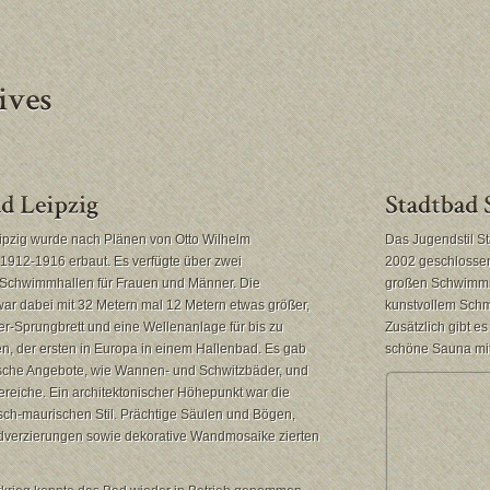
eipzig wurde nach Plänen von Otto Wilhelm
Das Jugendstil St
912-1916 erbaut. Es verfügte über zwei
2002 geschlossen
 Schwimmhallen für Frauen und Männer. Die
großen Schwimmb
r dabei mit 32 Metern mal 12 Metern etwas größer,
kunstvollem Schm
er-Sprungbrett und eine Wellenanlage für bis zu
Zusätzlich gibt e
n, der ersten in Europa in einem Hallenbad. Es gab
schöne Sauna mi
ische Angebote, wie Wannen- und Schwitzbäder, und
reiche. Ein architektonischer Höhepunkt war die
ch-maurischen Stil. Prächtige Säulen und Bögen,
oldverzierungen sowie dekorative Wandmosaike zierten