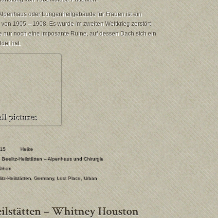
lpenhaus oder Lungenheilgebäude für Frauen ist ein
von 1905 – 1908. Es wurde im zweiten Weltkrieg zerstört
e nur noch eine imposante Ruine, auf dessen Dach sich ein
det hat.
015
Heike
Beelitz-Heilstätten – Alpenhaus und Chirurgie
Urban
itz-Heilstätten
,
Germany
,
Lost Place
,
Urban