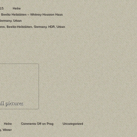
015
Heike
Beelitz Heilstätten – Whitney Houston Haus
Germany
,
Urban
umn
,
Beelitz-Heilstätten
,
Germany
,
HDR
,
Urban
Heike
Comments Off
on Prag
Uncategorized
g
,
Winter