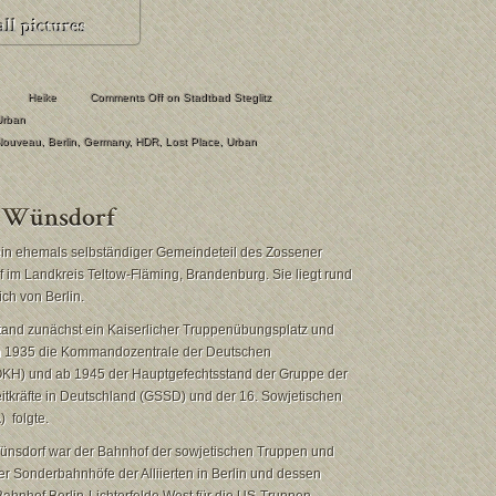
Heike
Comments Off
on Stadtbad Steglitz
Urban
 Nouveau
,
Berlin
,
Germany
,
HDR
,
Lost Place
,
Urban
 ein ehemals selbständiger Gemeindeteil des Zossener
f im Landkreis Teltow-Fläming, Brandenburg. Sie liegt rund
ich von Berlin.
tand zunächst ein Kaiserlicher Truppenübungsplatz und
n 1935 die Kommandozentrale der Deutschen
KH) und ab 1945 der Hauptgefechtsstand der Gruppe der
itkräfte in Deutschland (GSSD) und der 16. Sowjetischen
) folgte.
ünsdorf war der Bahnhof der sowjetischen Truppen und
ier Sonderbahnhöfe der Alliierten in Berlin und dessen