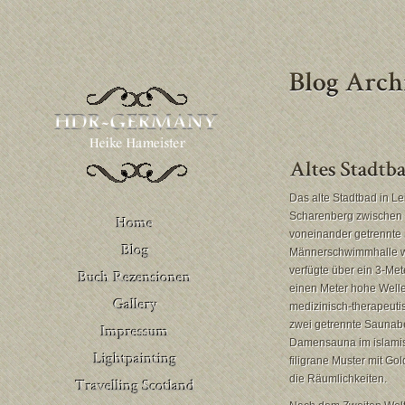
Das alte Stadtbad in L
Scharenberg zwischen 1
voneinander getrennte
Männerschwimmhalle wa
verfügte über ein 3-Met
Buch Rezensionen
einen Meter hohe Welle
– Deutschland
Venedig
medizinisch-therapeut
Buch Rezensionen
zwei getrennte Saunabe
– United Kingdom
Damensauna im islamis
filigrane Muster mit G
die Räumlichkeiten.