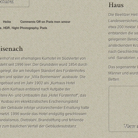
Die Beelitzer Hei
Landesversicheru
Heike
Comments Off
on Paris mon amour
etwa 200 Hektar. 
e
,
HDR
,
Night Photography
,
Paris
entstanden die s
gelegenen Bereic
ansteckenden Kra
nach Geschlechter
und -Sanatorien, 
enhof ist ein ehemaliges Kurhotel im Südviertel von
teht seit 1996 leer. Der Grundstein wurd 1854 durch
Das sogenannte W
gelegt, die am heutigen Standort des Fürstenhofes
Männer und wurd
en und später zur „Villa Bornemann“ ausbaute. Die
Betten.
mgebaut und im Jahr 1902 als „Kurhaus Hotel
Aus dem Kurhaus entstand nach Aufgabe der
itere An- und Umbauten das „Hotel Fürstenhof“, das
 Ausbau ein eklektizistisches Erscheinungsbild
g der Gebäude infolge unzureichender Erhaltung hatte
esetzt. 1996 wurde das Hotel endgültig geschlossen
 Vandalismus, Diebstahl, Brandstiftung und fehlende
n zum baulichen Verfall der Gebäudesubstanz.