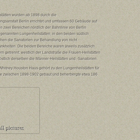
lstätten wurden ab 1898 durch die
ngsanstalt Berlin errichtet und umfassen 60 Gebäude auf
In zwei Bereichen nördlich der Bahnlinie von Berlin
ogenannten Lungenheilstätten, in den beiden südlich
hen die Sanatorien zur Behandlung von nicht
nkheiten. Die beiden Bereiche waren jeweils zusätzlich
n getrennt: westlich der Landstraße die Frauen-Heilstätten
östlich derselben die Männer-Heilstätten und -Sanatorien.
hitney Houston Haus gehört zu den Lungenheilstätten für
e zwischen 1898-1902 gebaut und beherbergte etwa 186