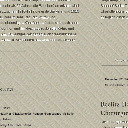
nn man noch DDR Alltag spüren und vor allem
Umgebung (z.B. B
it mehr als 20 Jahren die Räucheröfen erkaltet sind.
Bahnhof Berlin-Te
 zwischen 1910-1912 die erste Bäckerei und 1913
Charlottenburg f
inzu kam im Jahr 1927 die Wurst- und
es täglich einen
 den ehemaligen Kühlräumen finden sich noch heute
angenheit und im Heizhaus rosten die Rohre und
hin. Seit einiger Zeit haben auch Streetartkünstler
h entdeckt. Sie schufen hier eine beeindruckende
December 22, 2
Berlin/Potsdam
,
Heike
hfabrik und Bäckerei der Konsum Genossenschaft Berlin
y
,
Urban
Die Chirurgie wur
many
,
Lost Place
,
Urban
chirurgischen Be