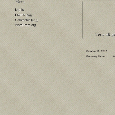
Log in
Entries
RSS
Comments
RSS
WordPress.org
October 18, 2015
Germany
,
Urban
A