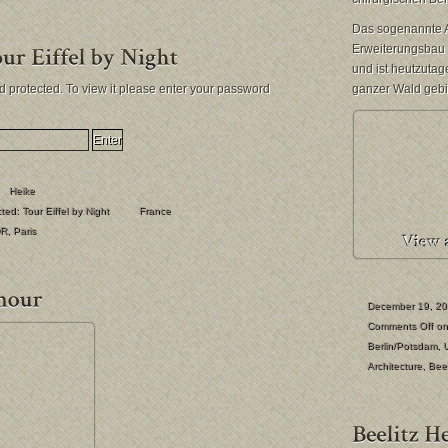
Das sogenannte A
Erweiterungsbau 
und ist heutzutag
d protected. To view it please enter your password
ganzer Wald gebil
Heike
ed: Tour Eiffel by Night
France
R
,
Paris
December 19, 2
Comments Off
on 
Berlin/Potsdam
,
Architecture
,
Beel