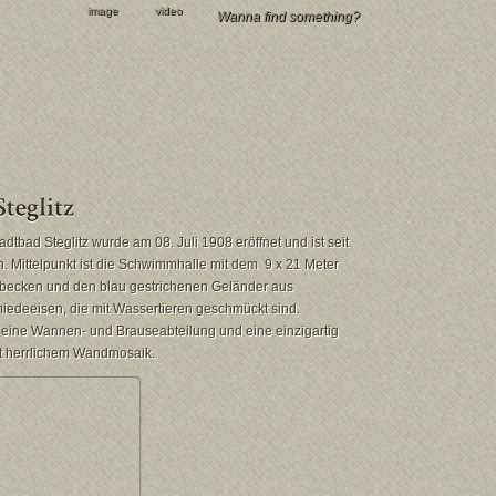
image
video
adtbad Steglitz wurde am 08. Juli 1908 eröffnet und ist seit
. Mittelpunkt ist die Schwimmhalle mit dem 9 x 21 Meter
ecken und den blau gestrichenen Geländer aus
iedeeisen, die mit Wassertieren geschmückt sind.
s eine Wannen- und Brauseabteilung und eine einzigartig
t herrlichem Wandmosaik.