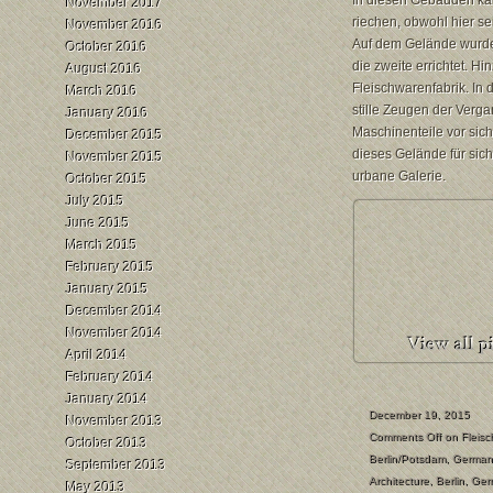
In diesen Gebäuden ka
November 2017
riechen, obwohl hier se
November 2016
Auf dem Gelände wurde
October 2016
die zweite errichtet. H
August 2016
Fleischwarenfabrik. In
March 2016
stille Zeugen der Verg
January 2016
Maschinenteile vor sich 
December 2015
dieses Gelände für sic
November 2015
urbane Galerie.
October 2015
July 2015
June 2015
March 2015
February 2015
January 2015
December 2014
November 2014
April 2014
February 2014
January 2014
December 19, 2015
November 2013
Comments Off
on Fleisc
October 2013
Berlin/Potsdam
,
German
September 2013
Architecture
,
Berlin
,
Ger
May 2013