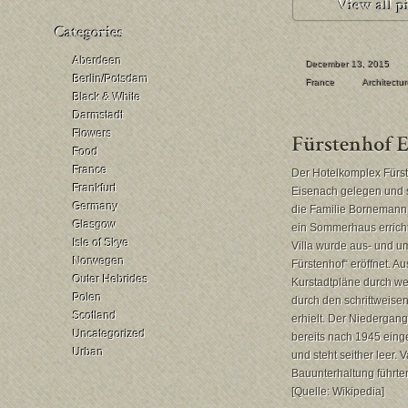
Aberdeen
December 13, 2015
Berlin/Potsdam
France
Architectur
Black & White
Darmstadt
Flowers
Food
France
Der Hotelkomplex Fürst
Frankfurt
Eisenach gelegen und s
Germany
die Familie Bornemann 
Glasgow
ein Sommerhaus erricht
Isle of Skye
Villa wurde aus- und u
Norwegen
Fürstenhof“ eröffnet. 
Outer Hebrides
Kurstadtpläne durch we
Polen
durch den schrittweisen
Scotland
erhielt. Der Niedergan
Uncategorized
bereits nach 1945 eing
Urban
und steht seither leer.
Bauunterhaltung führte
[Quelle: Wikipedia]