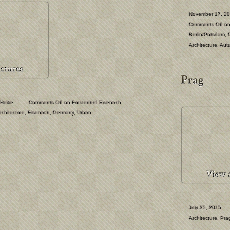
November 17, 2
Comments Off
on 
Berlin/Potsdam
,
Architecture
,
Aut
Heike
Comments Off
on Fürstenhof Eisenach
rchitecture
,
Eisenach
,
Germany
,
Urban
July 25, 2015
Architecture
,
Pra