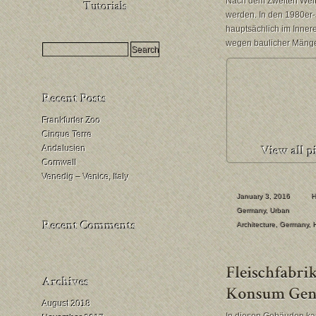
Nach dem Zweiten Welt
HDR
werden. In den 1980er
Milchstraßenfotografie
hauptsächlich im Inne
wegen baulicher Mängel
Mondfinsternis
fotografieren
Frankfurter Zoo
Cinque Terre
Andalusien
Cornwall
Venedig – Venice, Italy
January 3, 2016
H
Germany
,
Urban
Architecture
,
Germany
,
August 2018